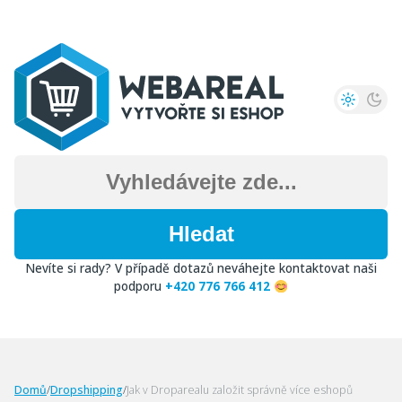
Přejít
k
obsahu
Search
for:
Nevíte si rady? V případě dotazů neváhejte kontaktovat naši
podporu
+420 776 766 412
Domů
/
Dropshipping
/
Jak v Droparealu založit správně více eshopů