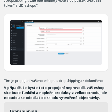
„Dropshipping“. Zde obě hodnoty vložíte do políček „Aktuální
token“ a „ID eshopu“:
Tím je propojení vašeho eshopu s dropshipping.cz dokončeno.
V případě, že byste toto propojení neprovedli, váš eshop
sice bude funkční a naplněn produkty z velkoobchodu, ale
nebudou se odesílat do skladu vytvořené objednávky.
Dropshipping